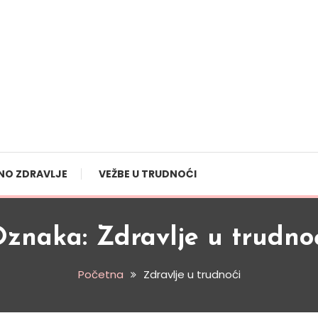
NO ZDRAVLJE
VEŽBE U TRUDNOĆI
Oznaka:
Zdravlje u trudno
Početna
Zdravlje u trudnoći