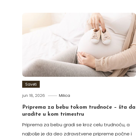
Saveti
jun 18, 2026
Milica
Priprema za bebu tokom trudnoće – šta da
uradite u kom trimestru
Priprema za bebu gradi se kroz celu trudnoću, a
najbolje je da deo zdravstvene pripreme počne i