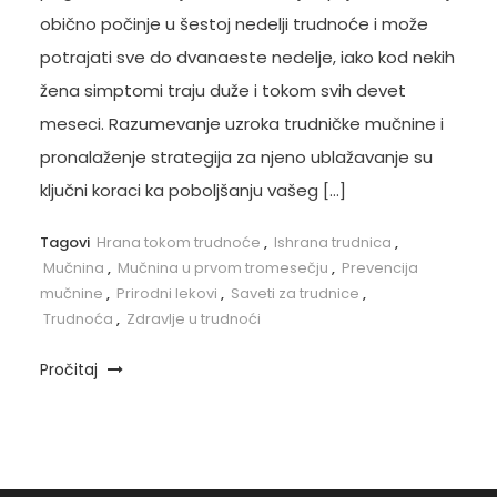
obično počinje u šestoj nedelji trudnoće i može
potrajati sve do dvanaeste nedelje, iako kod nekih
žena simptomi traju duže i tokom svih devet
meseci. Razumevanje uzroka trudničke mučnine i
pronalaženje strategija za njeno ublažavanje su
ključni koraci ka poboljšanju vašeg […]
Tagovi
Hrana tokom trudnoće
,
Ishrana trudnica
,
Mučnina
,
Mučnina u prvom tromesečju
,
Prevencija
mučnine
,
Prirodni lekovi
,
Saveti za trudnice
,
Trudnoća
,
Zdravlje u trudnoći
Pročitaj