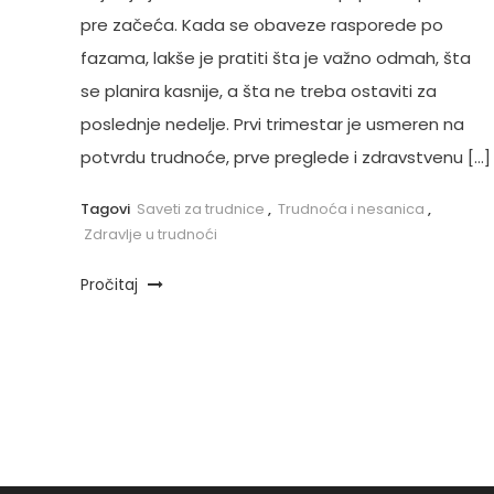
pre začeća. Kada se obaveze rasporede po
fazama, lakše je pratiti šta je važno odmah, šta
se planira kasnije, a šta ne treba ostaviti za
poslednje nedelje. Prvi trimestar je usmeren na
potvrdu trudnoće, prve preglede i zdravstvenu […]
Tagovi
Saveti za trudnice
,
Trudnoća i nesanica
,
Zdravlje u trudnoći
Pročitaj