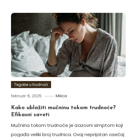
Tegobe u trudnoći
februar 6, 2025
Milica
Kako ublažiti mučninu tokom trudnoće?
Efikasni saveti
Mučnina tokom trudnoće je izazovni simptom koji
pogađa veliki broj trudnica. Ovaj neprijatan osećaj