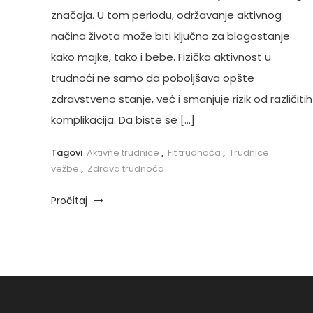
značaja. U tom periodu, održavanje aktivnog
načina života može biti ključno za blagostanje
kako majke, tako i bebe. Fizička aktivnost u
trudnoći ne samo da poboljšava opšte
zdravstveno stanje, već i smanjuje rizik od različitih
komplikacija. Da biste se […]
Tagovi
Aktivne trudnice
,
Fit trudnoća
,
Trudnice
vežbe
,
Zdrava trudnoća
Pročitaj