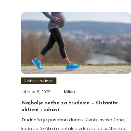
Vežbe u trudnoći
februar 8, 2025
Milica
Najbolje vežbe za trudnice – Ostanite
aktivni i zdravi
Trudnoća je posebno doba u životu svake žene,
kada su fizičko i mentalno zdravlje od suštinskog