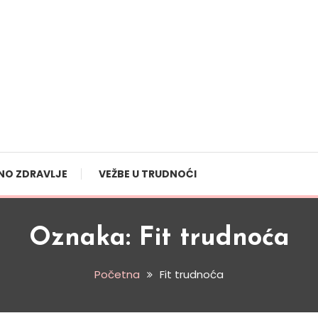
NO ZDRAVLJE
VEŽBE U TRUDNOĆI
Oznaka:
Fit trudnoća
Početna
Fit trudnoća