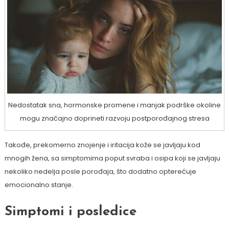
Nedostatak sna, hormonske promene i manjak podrške okoline
mogu značajno doprineti razvoju postporođajnog stresa
Takođe, prekomerno znojenje i iritacija kože se javljaju kod
mnogih žena, sa simptomima poput svraba i osipa koji se javljaju
nekoliko nedelja posle porođaja, što dodatno opterećuje
emocionalno stanje.
Simptomi i posledice