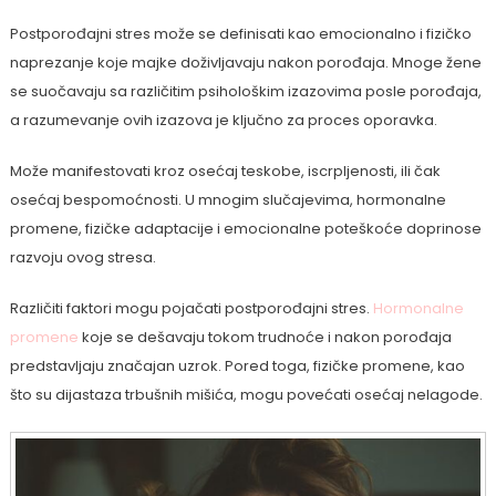
Postporođajni stres može se definisati kao emocionalno i fizičko
naprezanje koje majke doživljavaju nakon porođaja. Mnoge žene
se suočavaju sa različitim psihološkim izazovima posle porođaja,
a razumevanje ovih izazova je ključno za proces oporavka.
Može manifestovati kroz osećaj teskobe, iscrpljenosti, ili čak
osećaj bespomoćnosti. U mnogim slučajevima, hormonalne
promene, fizičke adaptacije i emocionalne poteškoće doprinose
razvoju ovog stresa.
Različiti faktori mogu pojačati postporođajni stres.
Hormonalne
promene
koje se dešavaju tokom trudnoće i nakon porođaja
predstavljaju značajan uzrok. Pored toga, fizičke promene, kao
što su dijastaza trbušnih mišića, mogu povećati osećaj nelagode.