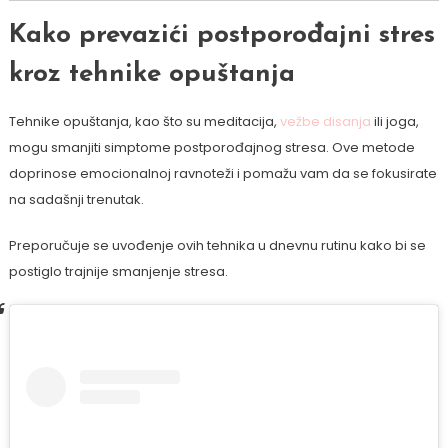
Kako prevazići postporođajni stres
kroz tehnike opuštanja
Tehnike opuštanja, kao što su meditacija,
vežbe disanja
ili joga,
mogu smanjiti simptome postporođajnog stresa. Ove metode
doprinose emocionalnoj ravnoteži i pomažu vam da se fokusirate
na sadašnji trenutak.
Preporučuje se uvođenje ovih tehnika u dnevnu rutinu kako bi se
postiglo trajnije smanjenje stresa.