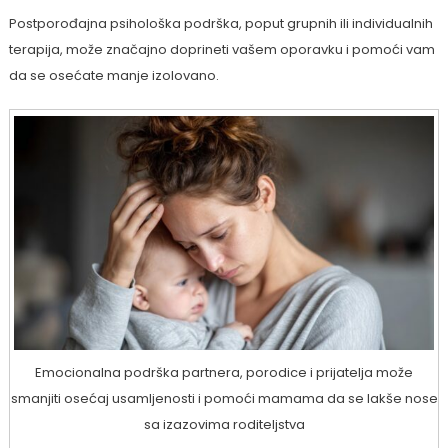
Postporođajna psihološka podrška, poput grupnih ili individualnih
terapija, može značajno doprineti vašem oporavku i pomoći vam
da se osećate manje izolovano.
Emocionalna podrška partnera, porodice i prijatelja može
smanjiti osećaj usamljenosti i pomoći mamama da se lakše nose
sa izazovima roditeljstva