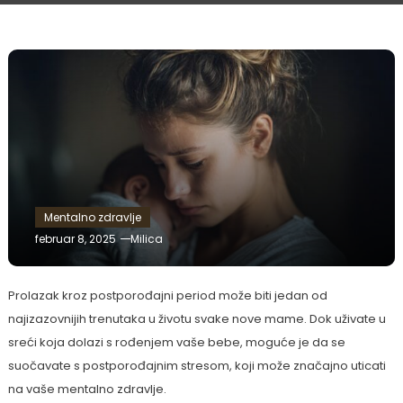
Mentalno zdravlje
februar 8, 2025
Milica
Prolazak kroz postporođajni period može biti jedan od
najizazovnijih trenutaka u životu svake nove mame. Dok uživate u
sreći koja dolazi s rođenjem vaše bebe, moguće je da se
suočavate s postporođajnim stresom, koji može značajno uticati
na vaše mentalno zdravlje.