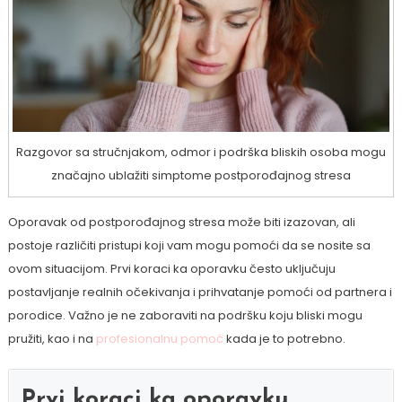
Razgovor sa stručnjakom, odmor i podrška bliskih osoba mogu
značajno ublažiti simptome postporođajnog stresa
Oporavak od postporođajnog stresa može biti izazovan, ali
postoje različiti pristupi koji vam mogu pomoći da se nosite sa
ovom situacijom. Prvi koraci ka oporavku često uključuju
postavljanje realnih očekivanja i prihvatanje pomoći od partnera i
porodice. Važno je ne zaboraviti na podršku koju bliski mogu
pružiti, kao i na
profesionalnu pomoć
kada je to potrebno.
Prvi koraci ka oporavku