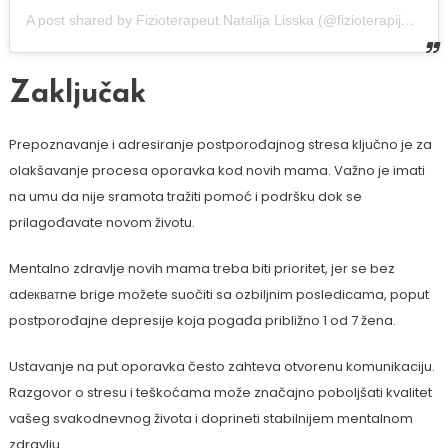
A post shared by Fizioterapeut Natalija Lisska (@fizioterapija.lisska)
Zaključak
Prepoznavanje i adresiranje postporođajnog stresa ključno je za
olakšavanje procesa oporavka kod novih mama. Važno je imati
na umu da nije sramota tražiti pomoć i podršku dok se
prilagođavate novom životu.
Mentalno zdravlje novih mama treba biti prioritet, jer se bez
adекватne brige možete suočiti sa ozbiljnim posledicama, poput
postporođajne depresije koja pogađa približno 1 od 7 žena.
Ustavanje na put oporavka često zahteva otvorenu komunikaciju.
Razgovor o stresu i teškoćama može značajno poboljšati kvalitet
vašeg svakodnevnog života i doprineti stabilnijem mentalnom
zdravlju.