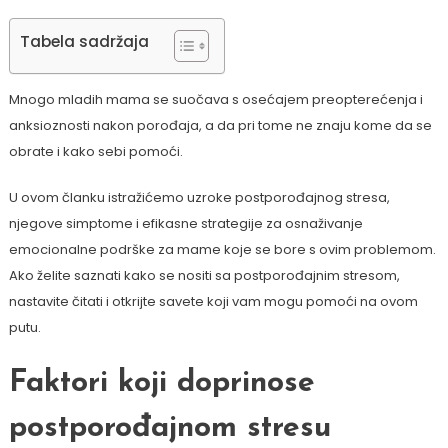
Tabela sadržaja
Mnogo mladih mama se suočava s osećajem preopterećenja i
anksioznosti nakon porođaja, a da pri tome ne znaju kome da se
obrate i kako sebi pomoći.
U ovom članku istražićemo uzroke postporođajnog stresa,
njegove simptome i efikasne strategije za osnaživanje
emocionalne podrške za mame koje se bore s ovim problemom.
Ako želite saznati kako se nositi sa postporođajnim stresom,
nastavite čitati i otkrijte savete koji vam mogu pomoći na ovom
putu.
Faktori koji doprinose
postporođajnom stresu