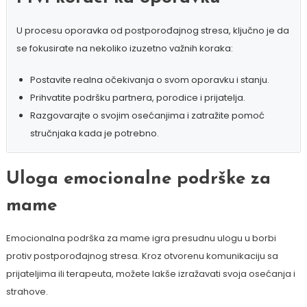
U procesu oporavka od postporođajnog stresa, ključno je da
se fokusirate na nekoliko izuzetno važnih koraka:
Postavite realna očekivanja o svom oporavku i stanju.
Prihvatite podršku partnera, porodice i prijatelja.
Razgovarajte o svojim osećanjima i zatražite pomoć
stručnjaka kada je potrebno.
Uloga emocionalne podrške za
mame
Emocionalna podrška za mame igra presudnu ulogu u borbi
protiv postporođajnog stresa. Kroz otvorenu komunikaciju sa
prijateljima ili terapeuta, možete lakše izražavati svoja osećanja i
strahove.