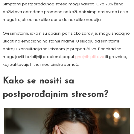
Simptomi postporođajnog stresa mogu varirati. Oko 70% žena
doživljava određene promene na koži, dok simptomi svrab i osip
mogu trajati od nekoliko dana do nekoliko nedelja.
Ovi simptomi, iako nisu opasni po fizičko zdravlje, mogu značajno
uticati na emocionalno stanje mame. U slučaju da simptomi
potraju, konsultacija sa lekarom je preporučljiva. Ponekad se
mogu javiti i ozbiljniji problemi, poput
gnojnih plikova
ili groznice,
koji zahtevaju hitnu medicinsku pomoć.
Kako se nositi sa
postporođajnim stresom?