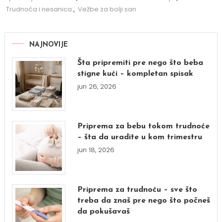
Trudnoća i nesanica
,
Vežbe za bolji san
NAJNOVIJE
Šta pripremiti pre nego što beba
stigne kući – kompletan spisak
jun 26, 2026
Priprema za bebu tokom trudnoće
– šta da uradite u kom trimestru
jun 18, 2026
Priprema za trudnoću – sve što
treba da znaš pre nego što počneš
da pokušavaš