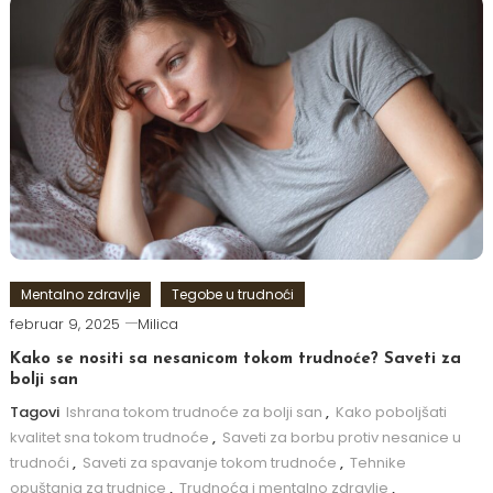
Mentalno zdravlje
Tegobe u trudnoći
februar 9, 2025
Milica
Kako se nositi sa nesanicom tokom trudnoće? Saveti za
bolji san
Tagovi
Ishrana tokom trudnoće za bolji san
,
Kako poboljšati
kvalitet sna tokom trudnoće
,
Saveti za borbu protiv nesanice u
trudnoći
,
Saveti za spavanje tokom trudnoće
,
Tehnike
opuštanja za trudnice
,
Trudnoća i mentalno zdravlje
,