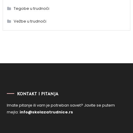
Tegobe u trudnoći
Vežbe u trudnoći
KONTAKT I PITANJA
Imate pitanje ili vam je potreban savet? Javite se putem
mejla:
info@skolazatrudnice.rs