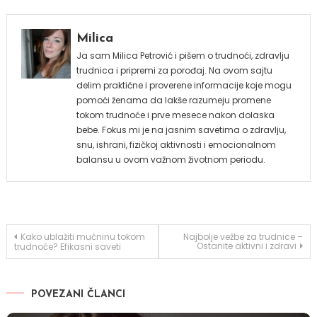
Milica
Ja sam Milica Petrović i pišem o trudnoći, zdravlju
trudnica i pripremi za porođaj. Na ovom sajtu
delim praktične i proverene informacije koje mogu
pomoći ženama da lakše razumeju promene
tokom trudnoće i prve mesece nakon dolaska
bebe. Fokus mi je na jasnim savetima o zdravlju,
snu, ishrani, fizičkoj aktivnosti i emocionalnom
balansu u ovom važnom životnom periodu.
Kretanje
Kako ublažiti mučninu tokom
Najbolje vežbe za trudnice –
Ostanite aktivni i zdravi
trudnoće? Efikasni saveti
članka
POVEZANI ČLANCI