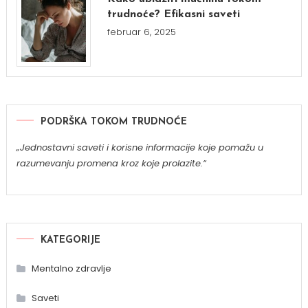
trudnoće? Efikasni saveti
februar 6, 2025
PODRŠKA TOKOM TRUDNOĆE
„Jednostavni saveti i korisne informacije koje pomažu u
razumevanju promena kroz koje prolazite.“
KATEGORIJE
Mentalno zdravlje
Saveti