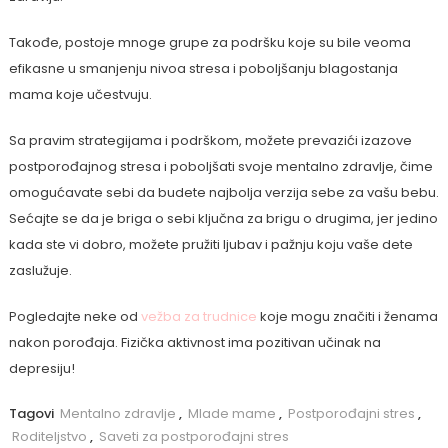
Takođe, postoje mnoge grupe za podršku koje su bile veoma
efikasne u smanjenju nivoa stresa i poboljšanju blagostanja
mama koje učestvuju.
Sa pravim strategijama i podrškom, možete prevazići izazove
postporođajnog stresa i poboljšati svoje mentalno zdravlje, čime
omogućavate sebi da budete najbolja verzija sebe za vašu bebu.
Sećajte se da je briga o sebi ključna za brigu o drugima, jer jedino
kada ste vi dobro, možete pružiti ljubav i pažnju koju vaše dete
zaslužuje.
Pogledajte neke od
vežba za trudnice
koje mogu značiti i ženama
nakon porođaja. Fizička aktivnost ima pozitivan učinak na
depresiju!
Tagovi
Mentalno zdravlje
,
Mlade mame
,
Postporođajni stres
,
Roditeljstvo
,
Saveti za postporođajni stres